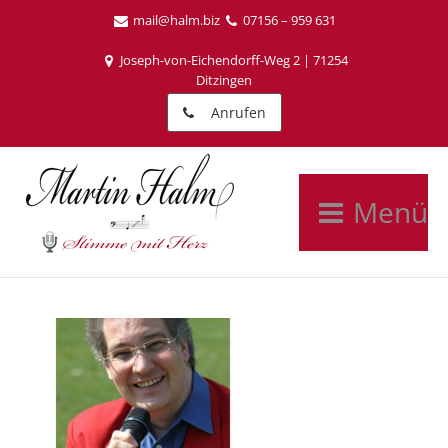
mail@halm.biz
07156 – 959 631
Joseph-von-Eichendorff-Weg 2 | 71254
Ditzingen
Anrufen
Menü