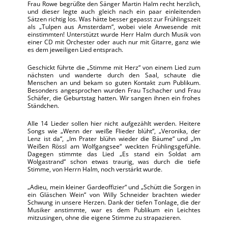
Frau Rowe begrüßte den Sänger Martin Halm recht herzlich,
und dieser legte auch gleich nach ein paar einleitenden
Sätzen richtig los. Was hätte besser gepasst zur Frühlingszeit
als „Tulpen aus Amsterdam“, wobei viele Anwesende mit
einstimmten! Unterstützt wurde Herr Halm durch Musik von
einer CD mit Orchester oder auch nur mit Gitarre, ganz wie
es dem jeweiligen Lied entsprach.
Geschickt führte die „Stimme mit Herz“ von einem Lied zum
nächsten und wanderte durch den Saal, schaute die
Menschen an und bekam so guten Kontakt zum Publikum.
Besonders angesprochen wurden Frau Tschacher und Frau
Schäfer, die Geburtstag hatten. Wir sangen ihnen ein frohes
Ständchen.
Alle 14 Lieder sollen hier nicht aufgezählt werden. Heitere
Songs wie „Wenn der weiße Flieder blüht“, „Veronika, der
Lenz ist da“, „Im Prater blühn wieder die Bäume“ und „Im
Weißen Rössl am Wolfgangsee“ weckten Frühlingsgefühle.
Dagegen stimmte das Lied „Es stand ein Soldat am
Wolgastrand“ schon etwas traurig, was durch die tiefe
Stimme, von Herrn Halm, noch verstärkt wurde.
„Adieu, mein kleiner Gardeoffizier“ und „Schütt die Sorgen in
ein Gläschen Wein“ von Willy Schneider brachten wieder
Schwung in unsere Herzen. Dank der tiefen Tonlage, die der
Musiker anstimmte, war es dem Publikum ein Leichtes
mitzusingen, ohne die eigene Stimme zu strapazieren.