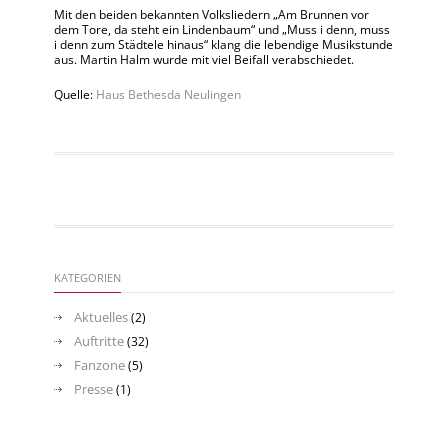
Mit den beiden bekannten Volksliedern „Am Brunnen vor
dem Tore, da steht ein Lindenbaum“ und „Muss i denn, muss
i denn zum Städtele hinaus“ klang die lebendige Musikstunde
aus. Martin Halm wurde mit viel Beifall verabschiedet.
Quelle:
Haus Bethesda Neulingen
KATEGORIEN
Aktuelles
(2)
Auftritte
(32)
Fanzone
(5)
Presse
(1)