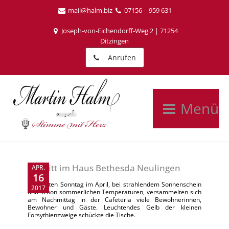
mail@halm.biz
07156 – 959 631
Joseph-von-Eichendorff-Weg 2 | 71254
Ditzingen
Anrufen
Menü
Auftritt im Haus Bethesda Neulingen
APR.
16
Am ersten Sonntag im April, bei strahlendem Sonnenschein
2017
und schon sommerlichen Temperaturen, versammelten sich
am Nachmittag in der Cafeteria viele Bewohnerinnen,
Bewohner und Gäste. Leuchtendes Gelb der kleinen
Forsythienzweige schückte die Tische.