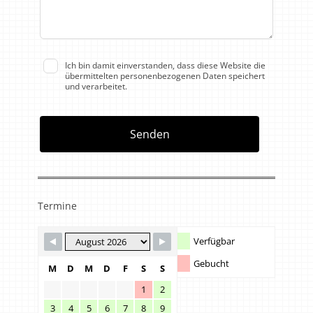
Ich bin damit einverstanden, dass diese Website die
übermittelten personenbezogenen Daten speichert
und verarbeitet.
Senden
Termine
Verfügbar
Gebucht
M
D
M
D
F
S
S
1
2
3
4
5
6
7
8
9