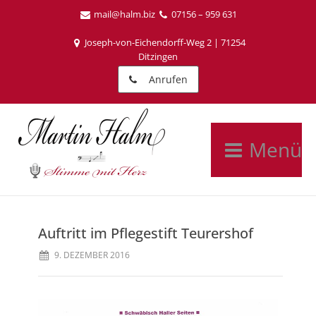
mail@halm.biz
07156 – 959 631
Joseph-von-Eichendorff-Weg 2 | 71254
Ditzingen
Anrufen
Menü
Auftritt im Pflegestift Teurershof
9. DEZEMBER 2016